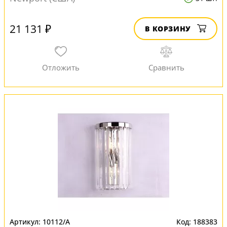
21 131 ₽
В КОРЗИНУ
10112/A
188383