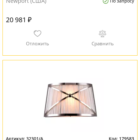
Newport (США)
По запросу
20 981 ₽
32301/A
179583