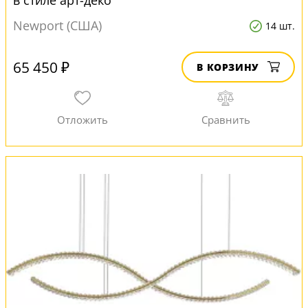
в стиле арт-деко
Newport (США)
14 шт.
65 450 ₽
В КОРЗИНУ