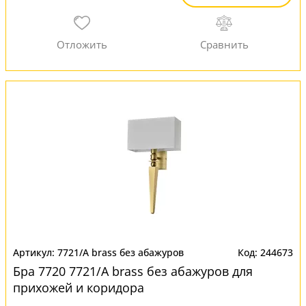
7721/A brass без абажуров
244673
Бра 7720 7721/A brass без абажуров для
прихожей и коридора