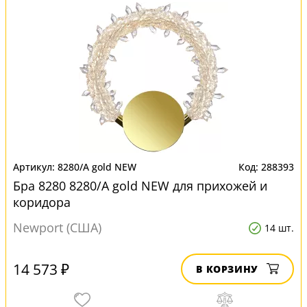
8280/А gold NEW
288393
Бра 8280 8280/А gold NEW для прихожей и
коридора
Newport (США)
14 шт.
14 573 ₽
В КОРЗИНУ